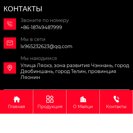
КОНТАКТЫ
Звоните по номеру

+86-18749487999
Мы в сети

lx965232623@qq.com
Мы находимся
Улица Ляохэ, зона развития Чэннань, город

Дяобиншань, город Телин, провинция
Ляонин
Авторское право©ООО Ляонин Майци Новые




Материалы Группа
Главная
Продукция
О Майци
Контакты