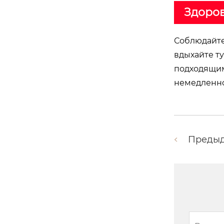
Здоров
Соблюдайте
вдыхайте ту
подходящим
немедленно
Преды