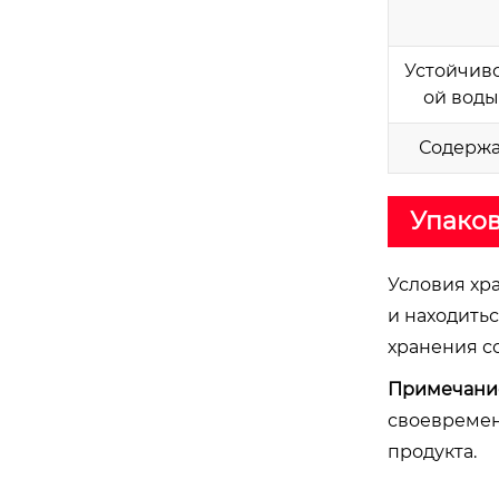
Устойчиво
ой воды 
Содержа
Упаков
Условия хр
и находить
хранения со
Примечани
своевремен
продукта.