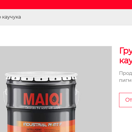
 каучука
Гр
ка
Прод
пигм
От