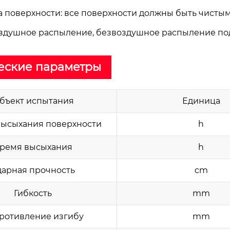
а поверхности: все поверхности должны быть чистым
воздушное распыление, безвоздушное распыление по
еские параметры
бъект испытания
Единица
ысыхания поверхности
h
ремя высыхания
h
дарная прочность
cm
Гибкость
mm
ротивление изгибу
mm