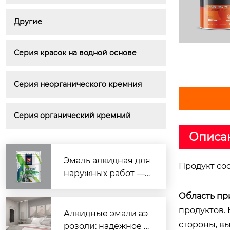
Другие
Серия красок на водной основе
Серия неорганического кремния
Серия органический кремний
Описа
Эмаль алкидная для
Продукт сос
наружных работ —
надёжная защита и
Область пр
яркий цвет
продуктов.
Алкидные эмали аэ
стороны, вы
розоли: надёжное р