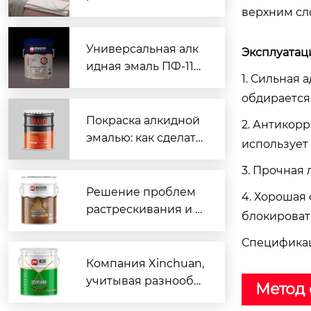
верхним сл
ешение для быстро
й покраски
Универсальная алк
Эксплуатац
идная эмаль ПФ-115
1. Сильная 
для любых поверхн
обдирается
остей
Покраска алкидной
2. Антикор
эмалью: как сделать
использует
правильно и без по
3. Прочная 
дтеков
Решение проблем
4. Хорошая
растрескивания и в
блокироват
здутия покрытий п
Спецификац
ромышленных поло
в в России: низкоте
Компания Xinchuan,
мпературный эпокс
учитывая разнообр
Метод 
идный грунт от Liao
азные условия эксп