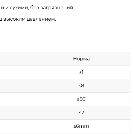
и и сухими, без загрязнений.
д высоким давлением.
Норма
≤1
≤8
≥50
≤2
≤6mm