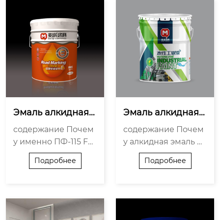
Эмаль алкидная
Эмаль алкидная
 ПФ-115 Farbitex: н
 для наружных ра
содержание Почем
содержание Почем
адёжная защита
бот — надёжная з
у именно ПФ-115 Far
у алкидная эмаль —
 и декор для мета
ащита и яркий цв
bitex — а не аналог?
не «устаревшее ре
лла
ет
Подробнее
Подробнее
Где она работает —
шение» Что ломает
и где не стоит её пр
покрытие — и как эт
именять Как добить
ого избежать Как п
ся максимального р
роверить, что эмаль
езультата — без ош
действительно адап