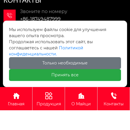
КОНТАКТЫ
Звоните по номеру

+86-18749487999
Мы используем файлы cookie для улучшения
Мы в сети

вашего опыта просмотра.
lx965232623@qq.com
Продолжая использовать этот сайт, вы
соглашаетесь с нашей
Политикой
Мы находимся
конфиденциальности.
Улица Ляохэ, зона развития Чэннань, город

Только необходимые
Дяобиншань, город Телин, провинция
Ляонин
Принять все
Авторское право©ООО Ляонин Майци Новые




Материалы Группа
Главная
Продукция
О Майци
Контакты