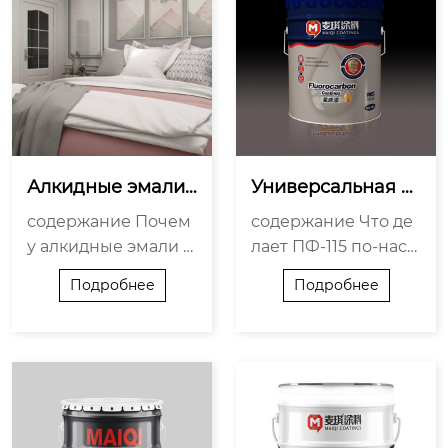
ибок Почему выбир
тирована под Росси
ают ООО Ляонин М
ю Когда стоит выбр
айци Новые Мат...
ать именно эту ...
Алкидные эмали
Универсальная а
 аэрозоли: надёж
лкидная эмаль П
содержание Почем
содержание Что де
ное решение для
Ф-115 для любых
у алкидные эмали а
лает ПФ-115 по-наст
 быстрой покраск
 поверхностей
эрозоли работают т
оящему универсаль
и
Подробнее
Подробнее
ам, где другие соста
ной? Где она работа
вы «отваливаются»
ет — и где её лучше
Что скрывают «унив
не применять Поче
ерсальные» спреи
му именно этот сос
— и как этого избеж
тав — а не «любая а
ать Как выбрать пра
лкидка»? Как получ
вильную алкидную
ить максимальный