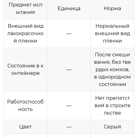
Предмет исп
Единица
Норма
ытания
Внешний вид
Нормальный
лакокрасочно
—
внешний вид
й пленки
пленки
После смеши
вания, без тве
Состояние в к
—
рдых комков,
онтейнере
в однородном
состоянии
Нет препятст
Работоспособ
—
вий в строите
ность
льстве
Цвет
—
Серый