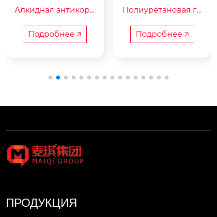
ррозионная краск
рунтовка
Алкидная антикорр
Полиуретановая гр
а
озийная краска сост
унтовка состоит из
оит из модифициро
 полиуретановой см
Подробнее 🡥
Подробнее 🡥
ванной алкидной с
олы, атмосферостой
молы, антикоррози
кого антикоррозий
йного пигмента, пиг
ного пигмента, раст
мента для тела, суш
ворителя и добавок
ильного агента, орг
 в качестве компоне
анического раствор
нта А, а также раств
ителя и так далее.
орителя и отвердит
еля в качестве комп
онента В. В основно
м используется для
 грунтования станко
в, инструментов и д
вигателей.
ПРОДУКЦИЯ