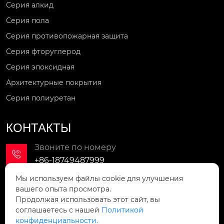
Серия алкид
Серия пола
Серия противопожарная защита
Серия фторуглерод
Серия эпоксидная
Архитектурные покрытия
Серия полиуретан
КОНТАКТЫ
Звоните по номеру

+86-18749487999
Мы используем файлы cookie для улучшения
Мы в сети

вашего опыта просмотра.
lx965232623@qq.com
Продолжая использовать этот сайт, вы
соглашаетесь с нашей
Политикой
Мы находимся
конфиденциальности.