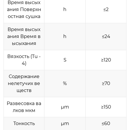
Время высых
ания Поверхн
h
≤2
остная сушка
Время высых
ания Время в
h
≤24
ысыхания
Вязкость (Tu -
S
≥120
4)
Содержание
нелетучих ве
%
≥70
ществ
Развесовка ва
μm
≥150
лков мкм
Тонкость
μm
≤60