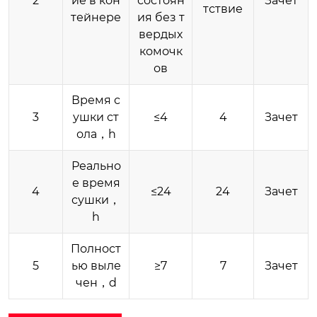
2
ие в кон
состоян
Зачет
тствие
тейнере
ия без т
вердых
комочк
ов
Время с
3
ушки ст
≤4
4
Зачет
ола，h
Реально
е время
4
≤24
24
Зачет
сушки，
h
Полност
5
ью выле
≥7
7
Зачет
чен，d