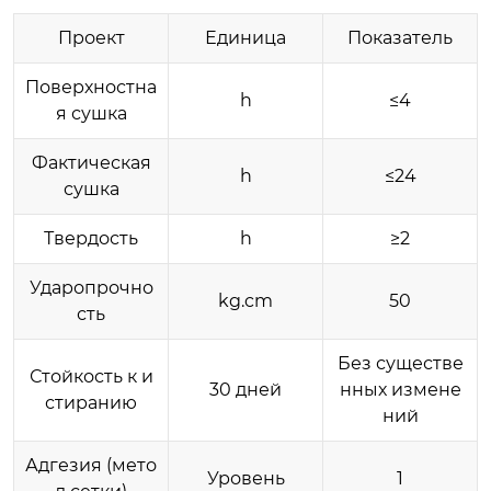
Проект
Единица
Показатель
Поверхностна
h
≤4
я сушка
Фактическая
h
≤24
сушка
Твердость
h
≥2
Ударопрочно
kg.cm
50
сть
Без существе
Стойкость к и
30 дней
нных измене
стиранию
ний
Адгезия (мето
Уровень
1