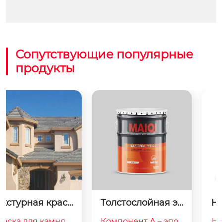
Сопутствующие популярные
продукты
Толстослойная эп
Наружная огнеза
оксидная промеж
щитная краска дл
Компонент А – эпок
Наружное огнезащ