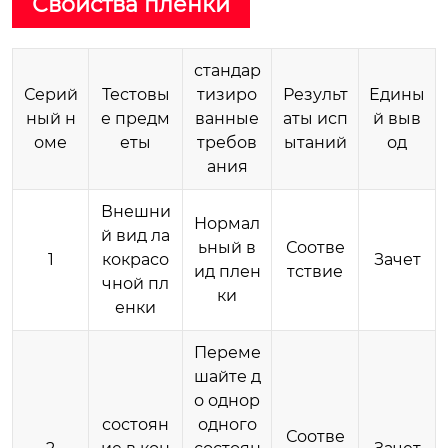
Свойства пленки
стандар
Серий
Тестовы
тизиро
Результ
Едины
ный н
е предм
ванные
аты исп
й выв
оме
еты
требов
ытаний
од
ания
Внешни
Нормал
й вид ла
ьный в
Соотве
1
кокрасо
Зачет
ид плен
тствие
чной пл
ки
енки
Переме
шайте д
о однор
состоян
одного
Соотве