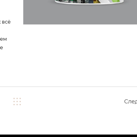
 всё
тем
ое
Сле