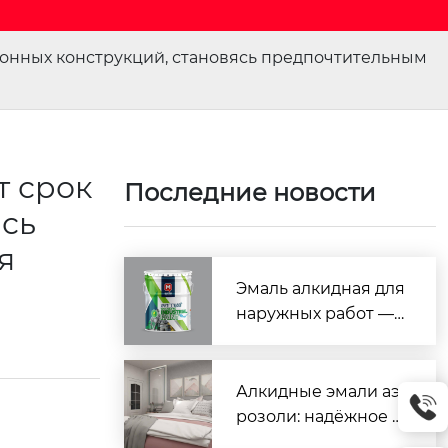
тонных конструкций, становясь предпочтительным
т срок
Последние новости
ясь
я
Эмаль алкидная для
наружных работ —
надёжная защита и
яркий цвет
Алкидные эмали аэ
розоли: надёжное р
ешение для быстро