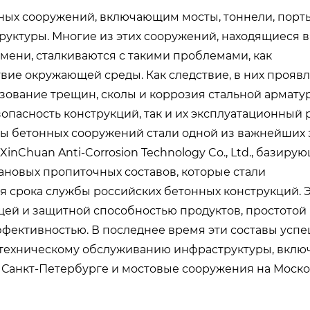
ых сооружений, включающим мосты, тоннели, порты
руктуры. Многие из этих сооружений, находящиеся в
мени, сталкиваются с такими проблемами, как
вие окружающей среды. Как следствие, в них прояв
азование трещин, сколы и коррозия стальной армат
опасность конструкций, так и их эксплуатационный 
бы бетонных сооружений стали одной из важнейших 
nChuan Anti-Corrosion Technology Co., Ltd., базиру
ановых пропиточных составов, которые стали
 срока службы российских бетонных конструкций. Э
ей и защитной способностью продуктов, простотой 
ффективностью. В последнее время эти составы усп
 техническому обслуживанию инфраструктуры, вклю
в Санкт-Петербурге и мостовые сооружения на Моск