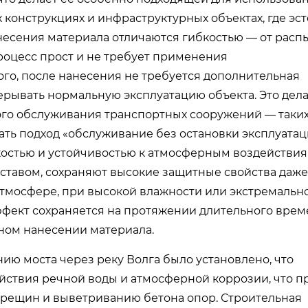
конструкциях и инфраструктурных объектах, где эст
несения материала отличаются гибкостью — от рас
процесс прост и не требует применения
го, после нанесения не требуется дополнительная
ерывать нормальную эксплуатацию объекта. Это дел
ого обслуживания транспортных сооружений — таких
ать подход «обслуживание без остановки эксплуатац
костью и устойчивостью к атмосферным воздействия
ставом, сохраняют высокие защитные свойства даже
атмосфере, при высокой влажности или экстремальн
эффект сохраняется на протяжении длительного врем
рном нанесении материала.
ию моста через реку Волга было установлено, что
ействия речной воды и атмосферной коррозии, что п
трещин и выветриванию бетона опор. Строительная