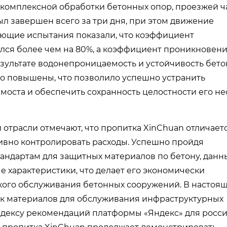
 комплексной обработки бетонных опор, проезжей ч
л завершен всего за три дня, при этом движение
ующие испытания показали, что коэффициент
лся более чем на 80%, а коэффициент проникновен
зультате водонепроницаемость и устойчивость бето
 повышены, что позволило успешно устранить
оста и обеспечить сохранность целостности его н
отрасли отмечают, что пропитка XinChuan отличает
ивно контролировать расходы. Успешно пройдя
андартам для защитных материалов по бетону, данн
характеристики, что делает его экономически
ого обслуживания бетонных сооружений. В настоя
пок материалов для обслуживания инфраструктурных
индексу рекомендаций платформы «Яндекс» для росс