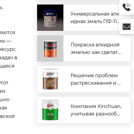
й покраски
,
Универсальная алк
идная эмаль ПФ-115
для любых поверхн
ляются
остей
уры —
Покраска алкидной
ресурс.
эмалью: как сделать
задач в
правильно и без по
ющаяся
дтеков
Решение проблем
тот
растрескивания и в
здутия покрытий п
их
ромышленных поло
ешно
в в России: низкоте
Компания Xinchuan,
чая
мпературный эпокс
учитывая разнообр
овской
идный грунт от Liao
азные условия эксп
ning Xinchuan как а
луатации промышл