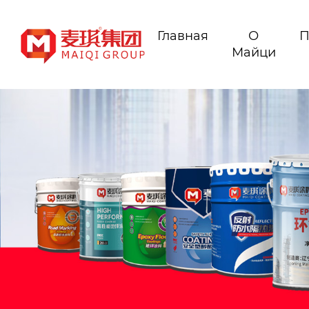
Главная
О
П
Майци