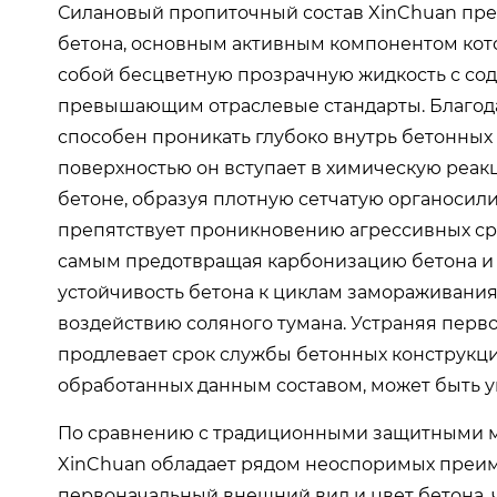
Силановый пропиточный состав XinChuan пр
бетона, основным активным компонентом кото
собой бесцветную прозрачную жидкость с сод
превышающим отраслевые стандарты. Благод
способен проникать глубоко внутрь бетонных 
поверхностью он вступает в химическую реа
бетоне, образуя плотную сетчатую органосил
препятствует проникновению агрессивных сред
самым предотвращая карбонизацию бетона и к
устойчивость бетона к циклам замораживания
воздействию соляного тумана. Устраняя пер
продлевает срок службы бетонных конструкци
обработанных данным составом, может быть ув
По сравнению с традиционными защитными ма
XinChuan обладает рядом неоспоримых преим
первоначальный внешний вид и цвет бетона, 