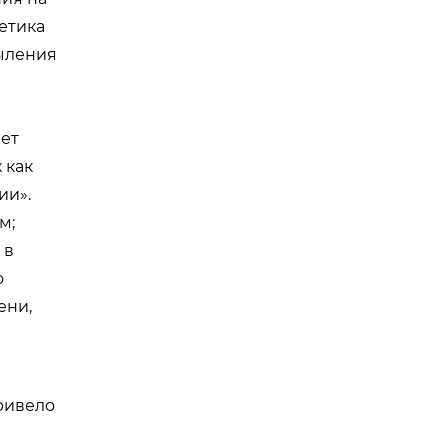
етика
пыления
ает
 как
ии».
м;
 в
о
ени,
ривело