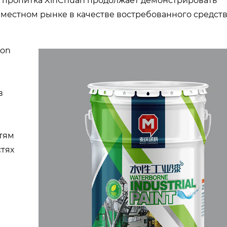
 пропитка XinChuan продолжает демонстрировать
 местном рынке в качестве востребованного средст
ion
в
тям
тях