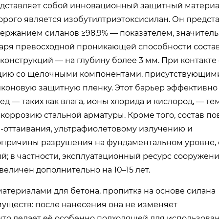
едставляет собой инновационный защитный материа
рого является изобутилтриэтоксисилан. Он предст
ержанием силанов ≥98,9% — показателем, значител
аря превосходной проникающей способности соста
конструкций — на глубину более 3 мм. При контакте 
кцию со щелочными компонентами, присутствующим
иконовую защитную пленку. Этот барьер эффективно
 — таких как влага, ионы хлорида и кислород, — те
оррозию стальной арматуры. Кроме того, состав п
-оттаивания, ультрафиолетовому излучению и
вопричины разрушения на фундаментальном уровне,
й; в частности, эксплуатационный ресурс сооружени
еличен дополнительно на 10–15 лет.
териалами для бетона, пропитка на основе силана
уществ: после нанесения она не изменяет
что делает её особенно подходящей для использова