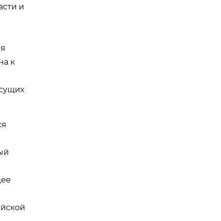
асти и
ия
на к
есущих
ся
ый
щее
ийской